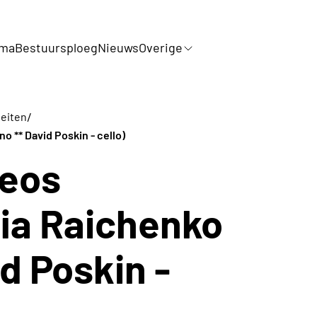
mma
Bestuursploeg
Nieuws
Overige
/
teiten
o ** David Poskin - cello)
eos
fia Raichenko
id Poskin -