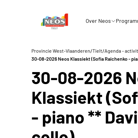
Over Neos
Progra
/
/
Provincie West-Vlaanderen
Tielt
Agenda - activi
30-08-2026 Neos Klassiekt (Sofia Raichenko - pian
30-08-2026 N
Klassiekt (So
- piano ** Dav
cello)