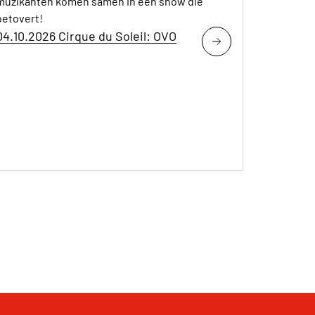
muzikanten komen samen in een show die
betovert!
04.10.2026 Cirque du Soleil: OVO