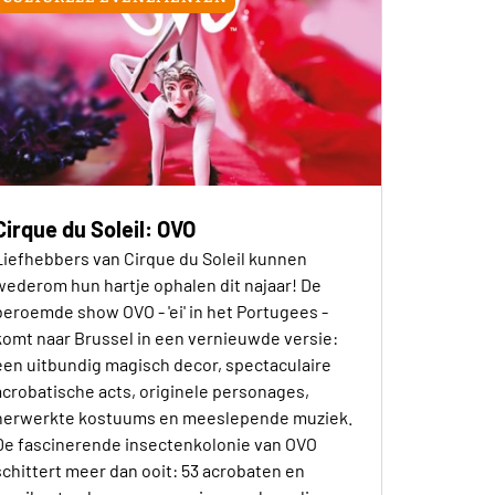
Cirque du Soleil: OVO
Liefhebbers van Cirque du Soleil kunnen
wederom hun hartje ophalen dit najaar! De
beroemde show OVO - 'ei' in het Portugees -
komt naar Brussel in een vernieuwde versie:
een uitbundig magisch decor, spectaculaire
acrobatische acts, originele personages,
herwerkte kostuums en meeslepende muziek.
De fascinerende insectenkolonie van OVO
schittert meer dan ooit: 53 acrobaten en