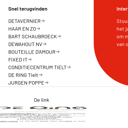
Snel terugvinden
Inte
DETAVERNIER
Stuu
HAAR EN ZO
het 
BART SCHAUBROECK
om m
DEWAHOUT NV
van 
BOUTEILLE D'AMOUR
FIXED IT
CONDITIECENTRUM TIELT
DE RING Tielt
JURGEN POPPE
De link