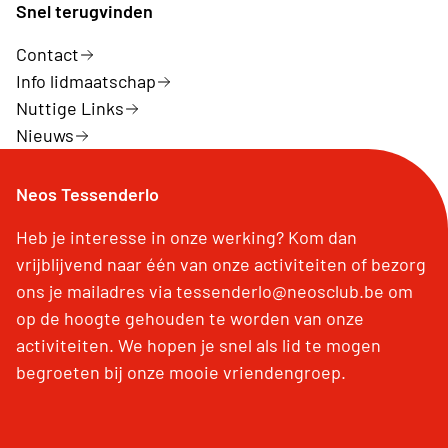
Snel terugvinden
Contact
Info lidmaatschap
Nuttige Links
Nieuws
Neos Tessenderlo
Heb je interesse in onze werking? Kom dan
vrijblijvend naar één van onze activiteiten of bezorg
ons je mailadres via tessenderlo@neosclub.be om
op de hoogte gehouden te worden van onze
activiteiten. We hopen je snel als lid te mogen
begroeten bij onze mooie vriendengroep.