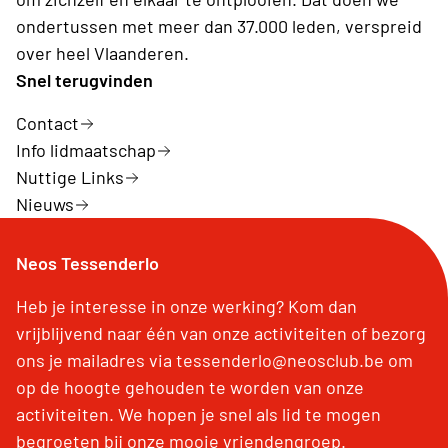
ondertussen met meer dan 37.000 leden, verspreid
over heel Vlaanderen.
Snel terugvinden
Contact
Info lidmaatschap
Nuttige Links
Nieuws
Neos Tessenderlo
Heb je interesse in onze werking? Kom dan
vrijblijvend naar één van onze activiteiten of bezorg
ons je mailadres via tessenderlo@neosclub.be om
op de hoogte gehouden te worden van onze
activiteiten. We hopen je snel als lid te mogen
begroeten bij onze mooie vriendengroep.