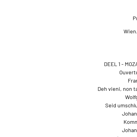
P
Wien.
DEEL 1 - MO
Ouvert
Fra
Deh vieni, non t
Wolfg
Seid umschlu
Johan
Komm’
Johan