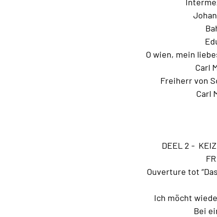
Intermez
Johan
Bah
Edu
O wien, mein lieb
Carl 
Freiherr von 
Carl 
DEEL 2 - KEI
FR
Ouverture tot “Das
Ich möcht wiede
Bei ei