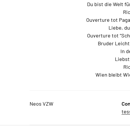
Du bist die Welt f
Ric
Ouverture tot Pagan
Liebe, du
Ouverture tot “Schö
Bruder Leicht
In d
Liebst
Rio
Wien bleibt W
Neos VZW
Con
tes