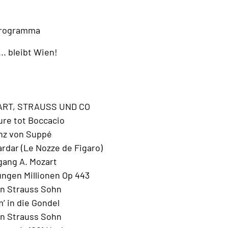
rogramma
.. bleibt Wien!
ZART, STRAUSS UND CO
ure tot Boccacio
nz von Suppé
ardar (Le Nozze de Figaro)
ang A. Mozart
ngen Millionen Op 443
n Strauss Sohn
 in die Gondel
n Strauss Sohn