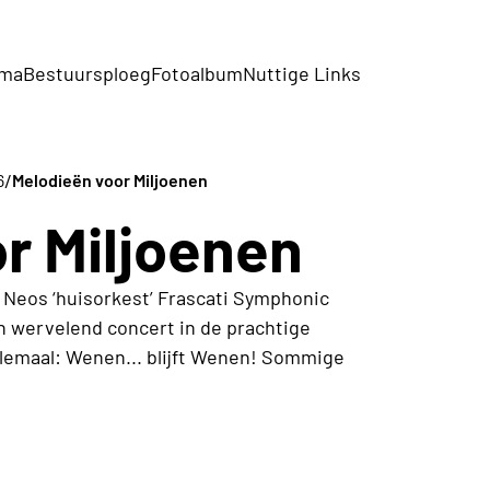
mma
Bestuursploeg
Fotoalbum
Nuttige Links
/
6
Melodieën voor Miljoenen
r Miljoenen
. Neos ‘huisorkest’ Frascati Symphonic
 wervelend concert in de prachtige
helemaal: Wenen... blijft Wenen! Sommige