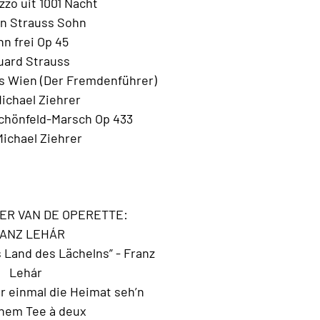
zo uit 1001 Nacht
n Strauss Sohn
n frei Op 45
ard Strauss
es Wien (Der Fremdenführer)
Michael Ziehrer
Schönfeld-Marsch Op 433
Michael Ziehrer
ZER VAN DE OPERETTE:
ANZ LEHÁR
 Land des Lächelns” - Franz
Lehár
r einmal die Heimat seh’n
nem Tee à deux