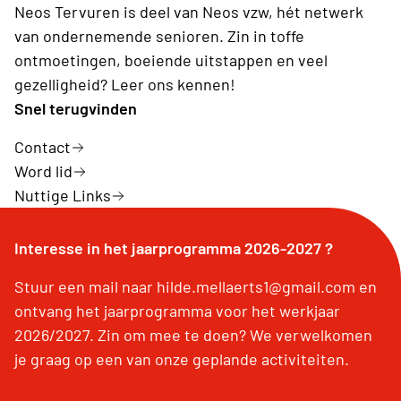
Neos Tervuren is deel van Neos vzw, hét netwerk
van ondernemende senioren. Zin in toffe
ontmoetingen, boeiende uitstappen en veel
gezelligheid? Leer ons kennen!
Snel terugvinden
Contact
Word lid
Nuttige Links
Interesse in het jaarprogramma 2026-2027 ?
Stuur een mail naar hilde.mellaerts1@gmail.com en
ontvang het jaarprogramma voor het werkjaar
2026/2027. Zin om mee te doen? We verwelkomen
je graag op een van onze geplande activiteiten.