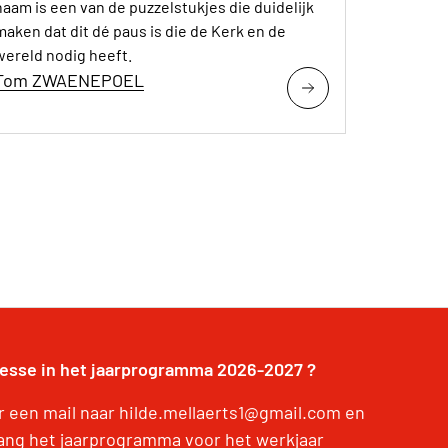
naam is een van de puzzelstukjes die duidelijk
maken dat dit dé paus is die de Kerk en de
wereld nodig heeft.
Tom ZWAENEPOEL
resse in het jaarprogramma 2026-2027 ?
r een mail naar hilde.mellaerts1@gmail.com en
ang het jaarprogramma voor het werkjaar