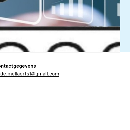
ontactgegevens
lde.mellaerts1@gmail.com