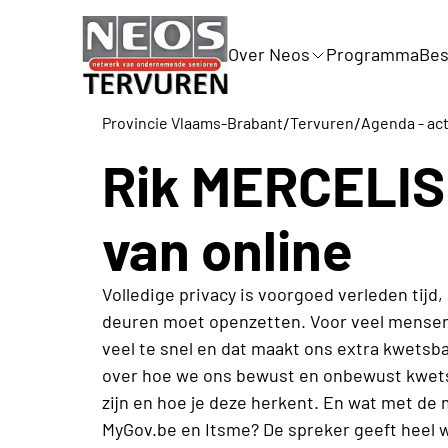
Over Neos
Programma
Bes
/
/
Provincie Vlaams-Brabant
Tervuren
Agenda - act
Rik MERCELIS 
van online
Volledige privacy is voorgoed verleden tijd, 
deuren moet openzetten. Voor veel mensen
veel te snel en dat maakt ons extra kwetsba
over hoe we ons bewust en onbewust kwetsb
zijn en hoe je deze herkent. En wat met de
MyGov.be en Itsme? De spreker geeft heel w