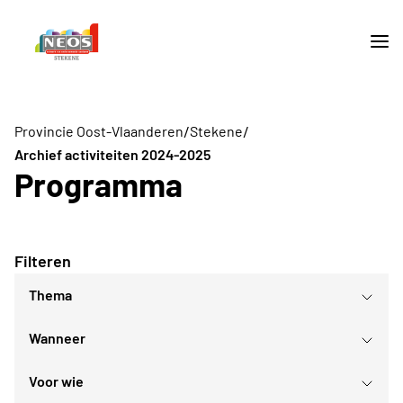
/
/
Provincie Oost-Vlaanderen
Stekene
Archief activiteiten 2024-2025
Programma
Filteren
Thema
Wanneer
Lezingen
Gezellig samenzijn
Voor wie
Culturele evenementen
augustus
2026