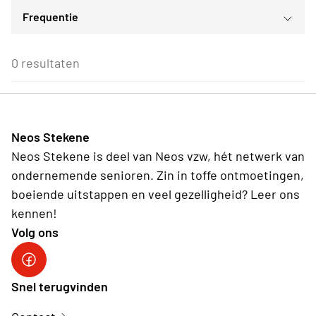
Sport- en bewegingsactiviteiten
Frequentie
Voor iedereen
ma
di
wo
do
vr
za
zo
Culturele daguitstappen
Voor alle Neos leden
27
28
29
30
31
1
2
Eenmalig
Voor Neos leden van de eigen afdeling
3
4
5
6
7
8
9
0 resultaten
Wederkerend
10
11
12
13
14
15
16
17
18
19
20
21
22
23
24
25
26
27
28
29
30
31
1
2
3
4
5
6
Neos Stekene
Vandaag
Wissen
Neos Stekene is deel van Neos vzw, hét netwerk van
ondernemende senioren. Zin in toffe ontmoetingen,
boeiende uitstappen en veel gezelligheid? Leer ons
kennen!
Volg ons
Snel terugvinden