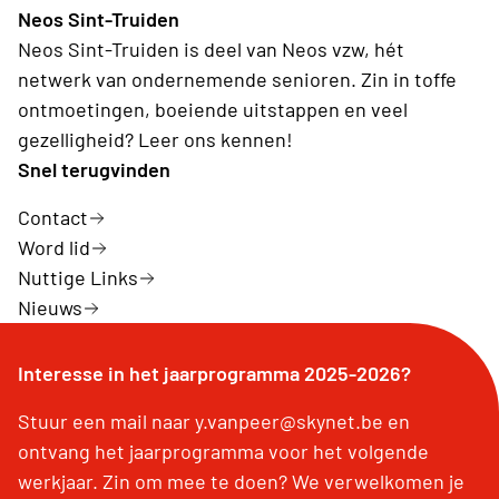
Neos Sint-Truiden
Neos Sint-Truiden is deel van Neos vzw, hét
netwerk van ondernemende senioren. Zin in toffe
ontmoetingen, boeiende uitstappen en veel
gezelligheid? Leer ons kennen!
Snel terugvinden
Contact
Word lid
Nuttige Links
Nieuws
Interesse in het jaarprogramma 2025-2026?
Stuur een mail naar y.vanpeer@skynet.be en
ontvang het jaarprogramma voor het volgende
werkjaar. Zin om mee te doen? We verwelkomen je