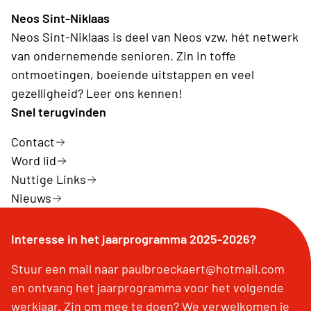
Neos Sint-Niklaas
Neos Sint-Niklaas is deel van Neos vzw, hét netwerk
van ondernemende senioren. Zin in toffe
ontmoetingen, boeiende uitstappen en veel
gezelligheid? Leer ons kennen!
Snel terugvinden
Contact
Word lid
Nuttige Links
Nieuws
Interesse in het jaarprogramma 2025-2026?
Stuur een mail naar paulbroeckaert@hotmail.com
en ontvang het jaarprogramma voor het volgende
werkjaar. Zin om mee te doen? We verwelkomen je