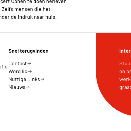
ncert Cohen te doen herleven
. Zelfs mensen die het
nder de indruk naar huis.
Snel terugvinden
Inte
Contact
Stuu
offe
Word lid
en o
Nuttige Links
werk
Nieuws
graa