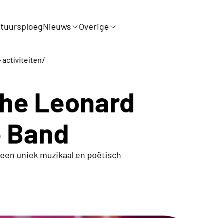
tuursploeg
Nieuws
Overige
/
- activiteiten
The Leonard
e Band
 een uniek muzikaal en poëtisch