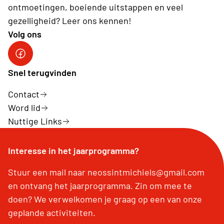
ontmoetingen, boeiende uitstappen en veel
gezelligheid? Leer ons kennen!
Volg ons
Sint-Michiels op Facebook
Snel terugvinden
Contact
Word lid
Nuttige Links
Interesse in het jaarprogramma?
Stuur een mail naar neossintmichiels@gmail.com
en ontvang het jaarprogramma. Zin om mee te
doen? We verwelkomen je graag op een van onze
geplande activiteiten.