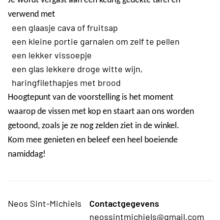
Je wordt vergast aan een keurig gedekte tafel en
verwend met
·
een glaasje cava of fruitsap
·
een kleine portie garnalen om zelf te pellen
·
een lekker vissoepje
·
een glas lekkere droge witte wijn,
·
haringfilethapjes met brood
Hoogtepunt van de voorstelling is het moment
waarop
de vissen met kop en staart
aan ons worden
getoond, zoals je ze nog zelden ziet in de winkel.
Kom mee genieten en beleef een heel boeiende
namiddag!
Neos Sint-Michiels
Contactgegevens
neossintmichiels@gmail.com