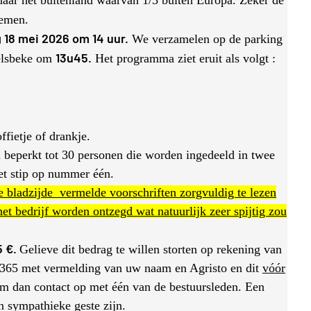
naar het buitenland waarvan 1/3 buiten Europa. Zeker de
nemen.
18 mei 2026 om 14 uur.
We verzamelen op de parking
13u45.
ielsbeke om
Het programma ziet eruit als volgt :
fietje of drankje.
 beperkt tot 30 personen die worden ingedeeld in twee
et stip op nummer één.
 bladzijde vermelde voorschriften zorgvuldig te lezen
 het bedrijf worden ontzegd wat natuurlijk zeer spijtig zou
5 €.
Gelieve dit bedrag te willen storten op rekening van
5 met vermelding van uw naam en Agristo en dit
vóór
m dan contact op met één van de bestuursleden. Een
n sympathieke geste zijn.