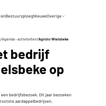
ten
Bestuursploeg
Nieuws
Overige
/
/
m
Agenda - activiteiten
Agristo Wielsbeke
t bedrijf
ielsbeke op
r een bedrijfsbezoek. Dit jaar bezoeken
rootste aardappelbedrijven,