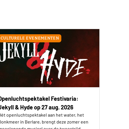
CULTURELE EVENEMENTEN
Openluchtspektakel Festivaria:
Jekyll & Hyde op 27 aug. 2026
Hét openluchtspektakel aan het water, het
Donkmeer in Berlare, brengt deze zomer een
meeslepende musical over de tweestrijd