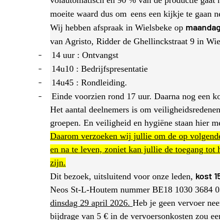
volautomatisch en 90 % van de productie gaat 
moeite waard dus om
eens een kijkje te gaan 
maandag 
Wij hebben afspraak in Wielsbeke op
van Agristo, Ridder de Ghellinckstraat 9 in W
-
14 uur : Ontvangst
-
14u10 : Bedrijfspresentatie
-
14u45 : Rondleiding.
-
Einde voorzien rond 17 uur. Daarna nog een kof
Het aantal deelnemers is om veiligheidsredenen
groepen. En veiligheid en hygiëne staan hier m
Daarom verzoeken wij jullie om de op volgende
en na te leven, zoniet kan jullie de toegang tot
zijn.
kost 1
Dit bezoek, uitsluitend voor onze leden,
Neos St-L-Houtem nummer BE18 1030 3684 036
dinsdag 29 april 2026.
Heb je geen vervoer nee
bijdrage van 5 € in de vervoersonkosten zou ee