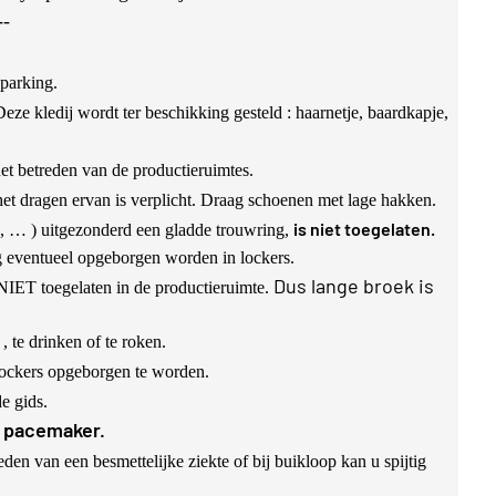
-
 parking.
Deze kledij wordt ter beschikking gesteld : haarnetje, baardkapje,
het betreden van de productieruimtes.
het dragen ervan is verplicht. Draag schoenen met lage hakken.
is niet toegelaten.
s, … )
uitgezonderd een gladde trouwring,
g eventueel opgeborgen worden in lockers.
Dus lange broek is
 NIET toegelaten in de productieruimte.
, te drinken of te roken.
lockers opgeborgen te worden.
e gids.
n pacemaker.
eden van een besmettelijke ziekte of bij buikloop kan u spijtig