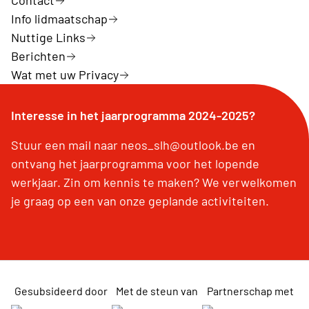
Contact
Info lidmaatschap
Nuttige Links
Berichten
Wat met uw Privacy
Interesse in het jaarprogramma 2024-2025?
Stuur een mail naar neos_slh@outlook.be en
ontvang het jaarprogramma voor het lopende
werkjaar. Zin om kennis te maken? We verwelkomen
je graag op een van onze geplande activiteiten.
Gesubsideerd door
Met de steun van
Partnerschap met