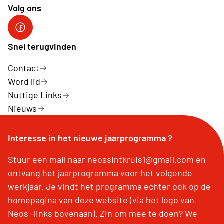
Volg ons
Facebook Neos Sint-Kruis
Snel terugvinden
Contact
Word lid
Nuttige Links
Nieuws
Interesse in het nieuwe jaarprogramma ?
Stuur een mail naar neossintkruis1@gmail.com en
ontvang het jaarprogramma voor het volgende
werkjaar. Je vindt het programma echter ook op de
homepagina van deze website (via het logo van
Neos -links bovenaan). Zin om mee te doen? We