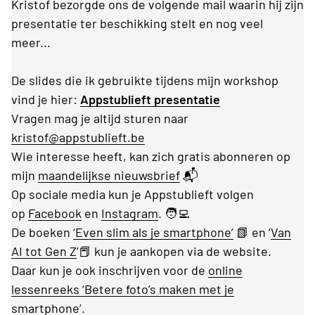
Kristof bezorgde ons de volgende mail waarin hij zijn
presentatie ter beschikking stelt en nog veel
meer...
De slides die ik gebruikte tijdens mijn workshop
vind je hier:
Appstublieft presentatie
Vragen mag je altijd sturen naar
kristof@appstublieft.be
Wie interesse heeft, kan zich gratis abonneren op
mijn
maandelijkse nieuwsbrief
📬
Op sociale media kun je Appstublieft volgen
op
Facebook
en
Instagram
. 🧑‍💻
De boeken
‘Even slim als je smartphone’
📗 en ‘
Van
AI tot Gen Z
’📕 kun je aankopen via de website.
Daar kun je ook inschrijven voor de
online
lessenreeks ‘Betere foto’s maken met je
smartphone’
.