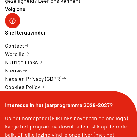
gezelligheid? Leer ons kennen!
Volg ons
Facebook van Neos Sint-Gillis-Waas
Snel terugvinden
Contact
Word lid
Nuttige Links
Nieuws
Neos en Privacy (GDPR)
Cookies Policy
Interesse in het jaarprogramma 2026-2027?
Op het homepanel (klik links bovenaan op ons logo)
kan je het programma downloaden: klik op de rode
balk. Bij elke lezing vind je onze flyer (met het