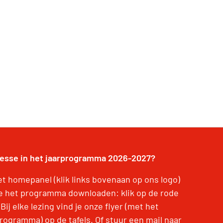
resse in het jaarprogramma 2026-2027?
et homepanel (klik links bovenaan op ons logo)
je het programma downloaden: klik op de rode
 Bij elke lezing vind je onze flyer (met het
programma) op de tafels. Of stuur een mail naar