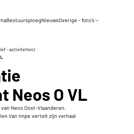
mma
Bestuursploeg
Nieuws
Overige - foto's
/
ef - activiteiten
VL
tie
t Neos O VL
t van Neos Oost-Vlaanderen.
en Van Impe vertelt zijn verhaal