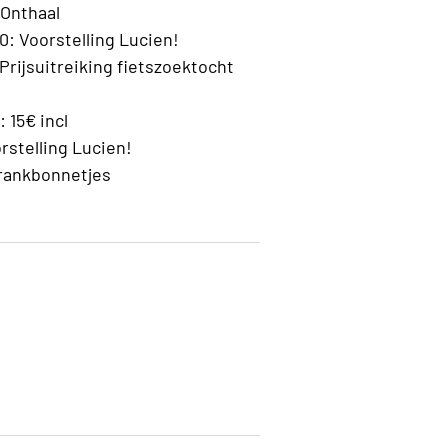
 Onthaal
0: Voorstelling Lucien!
 Prijsuitreiking fietszoektocht
: 15€ incl
stelling Lucien!
rankbonnetjes