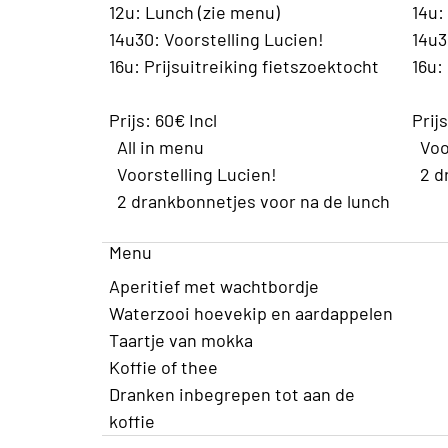
12u: Lunch (zie menu)
14u:
14u30: Voorstelling Lucien!
14u3
16u: Prijsuitreiking fietszoektocht
16u:
Prijs: 60€ Incl
Prijs
All in menu
Voor
Voorstelling Lucien!
2 d
2 drankbonnetjes voor na de lunch
Menu
Aperitief met wachtbordje
Waterzooi hoevekip en aardappelen
Taartje van mokka
Koffie of thee
Dranken inbegrepen tot aan de
koffie