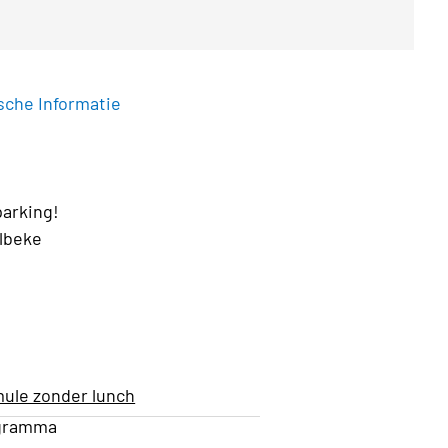
sche Informatie
arking!
elbeke
ule zonder lunch
gramma