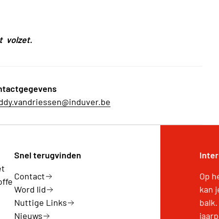
t volzet.
ntactgegevens
ddy.vandriessen@induver.be
Snel terugvinden
Inte
ét
Contact
Op h
offe
Word lid
kan 
Nuttige Links
balk.
Nieuws
jaar