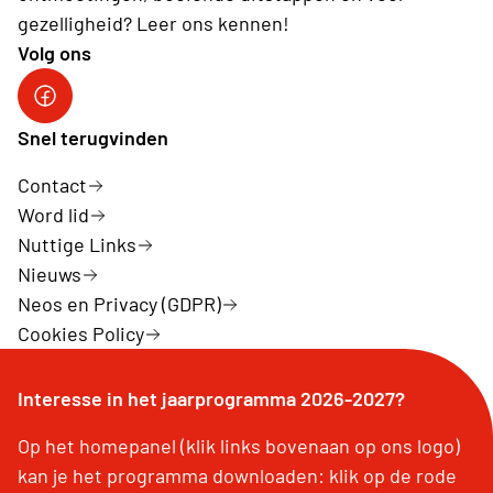
gezelligheid? Leer ons kennen!
Volg ons
Facebook van Neos Sint-Gillis-Waas
Snel terugvinden
Contact
Word lid
Nuttige Links
Nieuws
Neos en Privacy (GDPR)
Cookies Policy
Interesse in het jaarprogramma 2026-2027?
Op het homepanel (klik links bovenaan op ons logo)
kan je het programma downloaden: klik op de rode