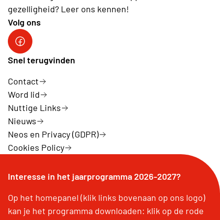
gezelligheid? Leer ons kennen!
Volg ons
Facebook van Neos Sint-Gillis-Waas
Snel terugvinden
Contact
Word lid
Nuttige Links
Nieuws
Neos en Privacy (GDPR)
Cookies Policy
Interesse in het jaarprogramma 2026-2027?
Op het homepanel (klik links bovenaan op ons logo)
kan je het programma downloaden: klik op de rode