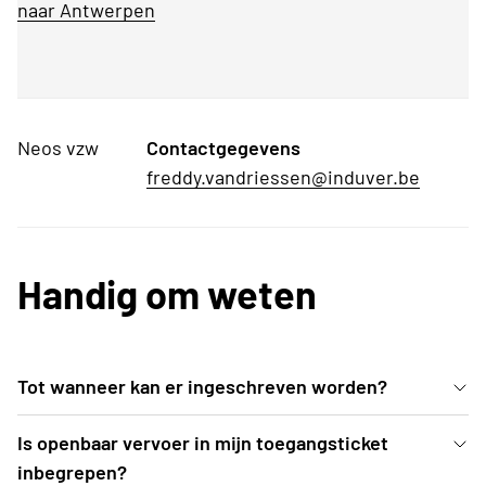
naar Antwerpen
Neos vzw
Contactgegevens
freddy.vandriessen@induver.be
Handig om weten
Tot wanneer kan er ingeschreven worden?
Inschrijven kan uiterlijk t.e.m. vrijdag 6 maart 2026
Is openbaar vervoer in mijn toegangsticket
of tot zolang de voorraad strekt.
inbegrepen?