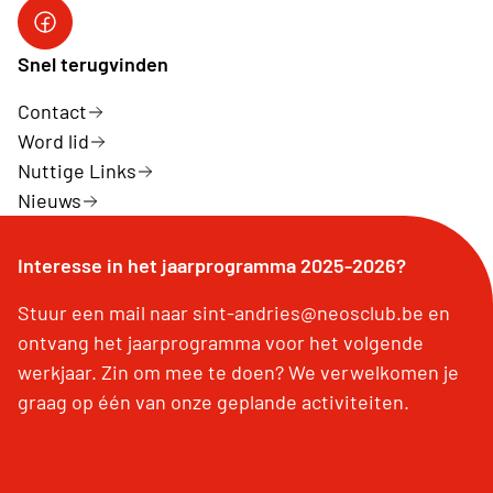
Volg ons op facebook
Snel terugvinden
Contact
Word lid
Nuttige Links
Nieuws
Interesse in het jaarprogramma 2025-2026?
Stuur een mail naar sint-andries@neosclub.be en
ontvang het jaarprogramma voor het volgende
werkjaar. Zin om mee te doen? We verwelkomen je
graag op één van onze geplande activiteiten.