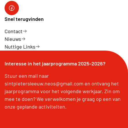
Facebook
Snel terugvinden
Contact
Nieuws
Nuttige Links
Interesse in het jaarprogramma 2025-2026?
Stuur een mail naar
sintpietersleeuw.neos@gmail.com en ontvang het
jaarprogramma voor het volgende werkjaar. Zin om
mee te doen? We verwelkomen je graag op een van
onze geplande activiteiten.