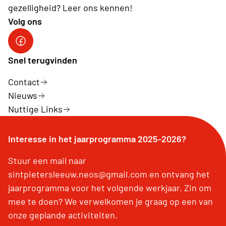
gezelligheid? Leer ons kennen!
Volg ons
Facebook
Snel terugvinden
Contact
Nieuws
Nuttige Links
Interesse in het jaarprogramma 2025-2026?
Stuur een mail naar
sintpietersleeuw.neos@gmail.com en ontvang het
jaarprogramma voor het volgende werkjaar. Zin om
mee te doen? We verwelkomen je graag op een van
onze geplande activiteiten.