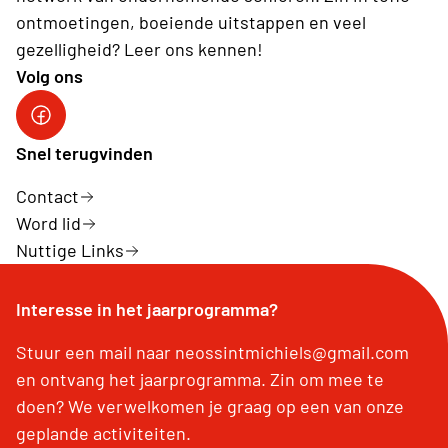
ontmoetingen, boeiende uitstappen en veel
gezelligheid? Leer ons kennen!
Volg ons
Sint-Michiels op Facebook
Snel terugvinden
Contact
Word lid
Nuttige Links
Interesse in het jaarprogramma?
Stuur een mail naar neossintmichiels@gmail.com
en ontvang het jaarprogramma. Zin om mee te
doen? We verwelkomen je graag op een van onze
geplande activiteiten.