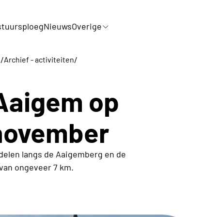
tuursploeg
Nieuws
Overige
/
/
m
Archief - activiteiten
 Aaigem op
november
delen langs de Aaigemberg en de
van ongeveer 7 km.