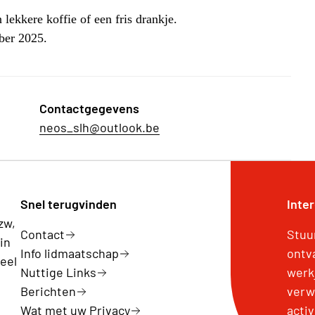
lekkere koffie of een fris drankje.
ber 2025.
Contactgegevens
neos_slh@outlook.be
Snel terugvinden
Inte
zw,
Contact
Stuu
in
Info lidmaatschap
ontv
eel
Nuttige Links
werk
Berichten
verw
Wat met uw Privacy
activ