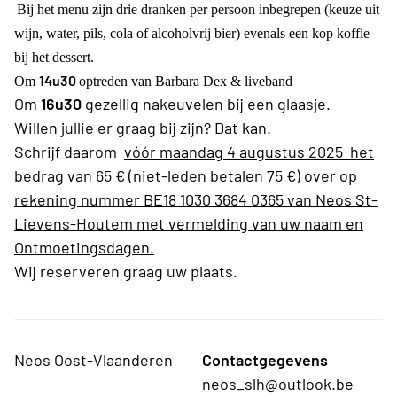
Bij het menu zijn drie dranken per persoon inbegrepen (keuze uit
wijn, water, pils, cola of alcoholvrij bier) evenals een kop koffie
bij het dessert.
14u30
Om
optreden van Barbara Dex & liveband
Om
16u30
gezellig nakeuvelen bij een glaasje.
Willen jullie er graag bij zijn? Dat kan.
Schrijf daarom
vóór maandag 4 augustus 2025 het
bedrag van 65 € (niet-leden betalen 75 €) over op
rekening nummer BE18 1030 3684 0365 van Neos St-
Lievens-Houtem met vermelding van uw naam en
Ontmoetingsdagen.
Wij reserveren graag uw plaats.
Neos Oost-Vlaanderen
Contactgegevens
neos_slh@outlook.be