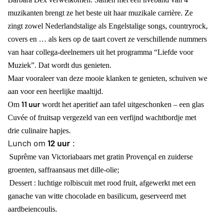
muzikanten brengt ze het beste uit haar muzikale carrière. Ze
zingt zowel Nederlandstalige als Engelstalige songs, countryrock,
covers en … als kers op de taart covert ze verschillende nummers
van haar collega-deelnemers uit het programma “Liefde voor
Muziek”. Dat wordt dus genieten.
Maar vooraleer van deze mooie klanken te genieten, schuiven we
aan voor een heerlijke maaltijd.
11 uur
Om
wordt het aperitief aan tafel uitgeschonken – een glas
Cuvée of fruitsap vergezeld van een verfijnd wachtbordje met
drie culinaire hapjes.
Lunch om
12 uur
:
Suprême van Victoriabaars met gratin Provençal en zuiderse
groenten, saffraansaus met dille-olie;
Dessert : luchtige rolbiscuit met rood fruit, afgewerkt met een
ganache van witte chocolade en basilicum, geserveerd met
aardbeiencoulis.