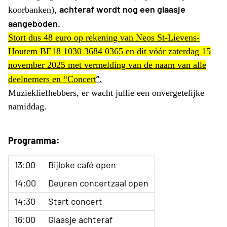
achteraf wordt nog een glaasje
koorbanken),
aangeboden.
Stort dus 48 euro op rekening van Neos St-Lievens-
Houtem BE18 1030 3684 0365 en dit vóór zaterdag 15
november 2025 met vermelding van de naam van alle
”.
deelnemers en “Concert
Muziekliefhebbers, er wacht jullie een onvergetelijke
namiddag.
Programma:
13:00
Bijloke café open
14:00
Deuren concertzaal open
14:30
Start concert
16:00
Glaasje achteraf