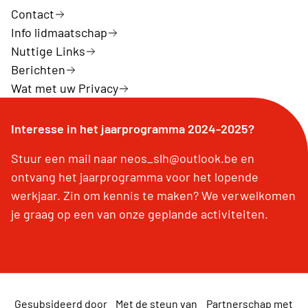
Contact
Info lidmaatschap
Nuttige Links
Berichten
Wat met uw Privacy
Interesse in het jaarprogramma 2024-2025?
Stuur een mail naar neos_slh@outlook.be en
ontvang het jaarprogramma voor het lopende
werkjaar. Zin om kennis te maken? We verwelkomen
je graag op een van onze geplande activiteiten.
Gesubsideerd door
Met de steun van
Partnerschap met