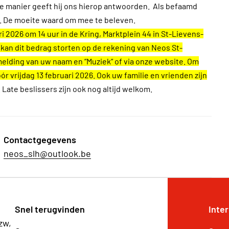
me manier geeft hij ons hierop antwoorden. Als befaamd
ano. De moeite waard om mee te beleven.
ri 2026 om 14 uur in de Kring, Marktplein 44 in St-Lievens-
 kan dit bedrag storten op de rekening van Neos St-
lding van uw naam en “Muziek“ of via onze website. Om
ór vrijdag 13 februari 2026. Ook uw familie en vrienden zijn
 Late beslissers zijn ook nog altijd welkom.
Contactgegevens
neos_slh@outlook.be
Snel terugvinden
Inte
zw,