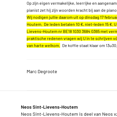
Op zijn eigen vermakelijke, leerrijke en aangena
pianist zet hij zijn woorden kracht bij aan de pi
Wij nodigen jullie daarom uit op dinsdag 17 februa
Houtem. De leden betalen 10 €, niet-leden 15 €. U
Lievens-Houtem nr BE18 1030 3684 0365 met verme
praktische redenen vragen wij U in te schrijven vó
van harte welkom.
De koffie staat klaar om 13u30.
Marc Degroote
Neos Sint-Lievens-Houtem
Neos Sint-Lievens-Houtem is deel van Neos v