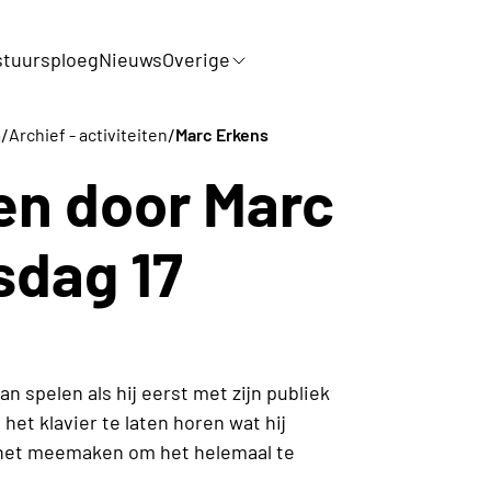
tuursploeg
Nieuws
Overige
/
/
m
Archief - activiteiten
Marc Erkens
en door Marc
sdag 17
an spelen als hij eerst met zijn publiek
het klavier te laten horen wat hij
et het meemaken om het helemaal te