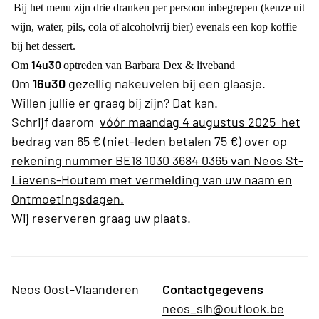
Bij het menu zijn drie dranken per persoon inbegrepen (keuze uit
wijn, water, pils, cola of alcoholvrij bier) evenals een kop koffie
bij het dessert.
14u30
Om
optreden van Barbara Dex & liveband
Om
16u30
gezellig nakeuvelen bij een glaasje.
Willen jullie er graag bij zijn? Dat kan.
Schrijf daarom
vóór maandag 4 augustus 2025 het
bedrag van 65 € (niet-leden betalen 75 €) over op
rekening nummer BE18 1030 3684 0365 van Neos St-
Lievens-Houtem met vermelding van uw naam en
Ontmoetingsdagen.
Wij reserveren graag uw plaats.
Neos Oost-Vlaanderen
Contactgegevens
neos_slh@outlook.be