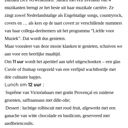
muzikanten brengt ze het beste uit haar muzikale carrière. Ze
zingt zowel Nederlandstalige als Engelstalige songs, countryrock,
covers en … als kers op de taart covert ze verschillende nummers
van haar collega-deelnemers uit het programma “Liefde voor
Muziek”. Dat wordt dus genieten.
Maar vooraleer van deze mooie klanken te genieten, schuiven we
aan voor een heerlijke maaltijd.
11 uur
Om
wordt het aperitief aan tafel uitgeschonken – een glas
Cuvée of fruitsap vergezeld van een verfijnd wachtbordje met
drie culinaire hapjes.
Lunch om
12 uur
:
Suprême van Victoriabaars met gratin Provençal en zuiderse
groenten, saffraansaus met dille-olie;
Dessert : luchtige rolbiscuit met rood fruit, afgewerkt met een
ganache van witte chocolade en basilicum, geserveerd met
aardbeiencoulis.