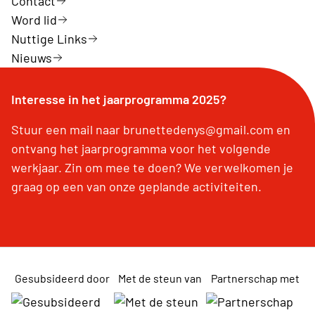
Contact
Word lid
Nuttige Links
Nieuws
Interesse in het jaarprogramma 2025?
Stuur een mail naar brunettedenys@gmail.com en
ontvang het jaarprogramma voor het volgende
werkjaar. Zin om mee te doen? We verwelkomen je
graag op een van onze geplande activiteiten.
Gesubsideerd door
Met de steun van
Partnerschap met