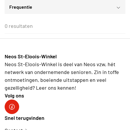
Frequentie
Voor iedereen
ma
di
wo
do
vr
za
zo
Voor alle Neos leden
27
28
29
30
31
1
2
Eenmalig
Voor Neos leden van de eigen afdeling
3
4
5
6
7
8
9
0 resultaten
Wederkerend
10
11
12
13
14
15
16
17
18
19
20
21
22
23
24
25
26
27
28
29
30
31
1
2
3
4
5
6
Neos St-Eloois-Winkel
Vandaag
Wissen
Neos St-Eloois-Winkel is deel van Neos vzw, hét
netwerk van ondernemende senioren. Zin in toffe
ontmoetingen, boeiende uitstappen en veel
gezelligheid? Leer ons kennen!
Volg ons
Snel terugvinden