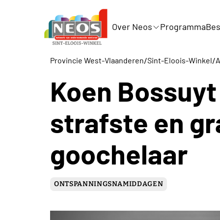
Over Neos
Programma
Bes
/
/
Provincie West-Vlaanderen
Sint-Eloois-Winkel
A
Koen Bossuyt .
strafste en g
goochelaar
ONTSPANNINGSNAMIDDAGEN