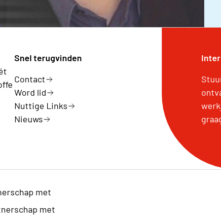
Snel terugvinden
Inte
ét
Contact
Stuu
offe
Word lid
ontv
Nuttige Links
werk
Nieuws
graa
nerschap met