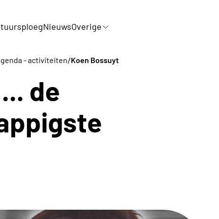
tuursploeg
Nieuws
Overige
/
genda - activiteiten
Koen Bossuyt
.. de
rappigste