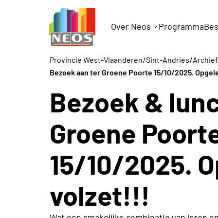
Over Neos
Programma
Bes
/
/
Provincie West-Vlaanderen
Sint-Andries
Archief
Bezoek aan ter Groene Poorte 15/10/2025. Opgelet
Bezoek & lunc
Groene Poort
15/10/2025. O
volzet!!!
Wat een smakelijke combinatie van leren en