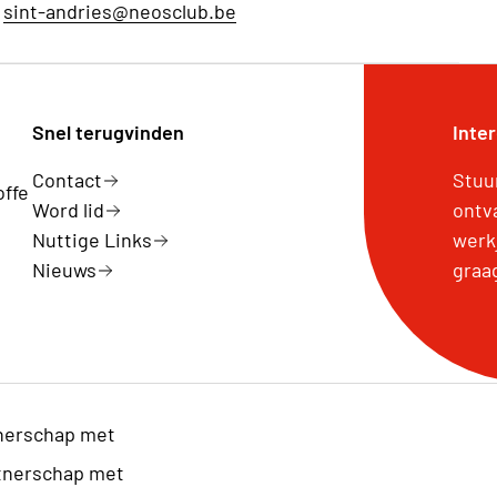
sint-andries@neosclub.be
Snel terugvinden
Inte
Contact
Stuu
offe
Word lid
ontv
Nuttige Links
werk
Nieuws
graa
nerschap met