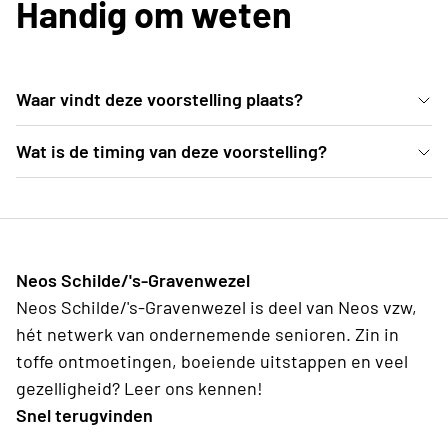
Handig om weten
Waar vindt deze voorstelling plaats?
De voorstelling gaat door in Landcommanderij Alden
Wat is de timing van deze voorstelling?
Biesen (Kasteelstraat 6, 3740 Bilzen). Opgelet: Het
19u30—Publieksbar is open 20u00—Toegang tot de
gaat om een openluchtvoorstelling. De binnenkoer
tribune 20u30—Aanvang van de voorstelling 22u05—
van het waterkasteel, waar de voorstelling
Einde voorstelling (geen pauze) 23u00—Publieksbar
doorgaat, is wel overdekt. We adviseren om je te
Neos Schilde/'s-Gravenwezel
sluit
kleden naargelang de weersomstandigheden. Een
Neos Schilde/'s-Gravenwezel is deel van Neos vzw,
dekentje of een extra trui is geen overbodige luxe.
hét netwerk van ondernemende senioren. Zin in
De wandeling naar de binnenkoer vanaf de parking
toffe ontmoetingen, boeiende uitstappen en veel
duurt ca. 10 minuutjes.
gezelligheid? Leer ons kennen!
Snel terugvinden