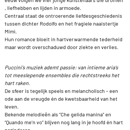
eeuw volgen we vier jonge kunstenaars die dromen
, liefhebben en lijden in armoede.
Centraal staat de ontroerende liefdesgeschiedenis
tussen dichter Rodolfo en het fragiele naaistertje
Mimì.
Hun romance bloeit in hartverwarmende tederheid
maar wordt overschaduwd door ziekte en verlies.
Puccini’s muziek ademt passie: van intieme aria’s
tot meeslepende ensembles die rechtstreeks het
hart raken.
De sfeer is tegelijk speels en melancholisch – een
ode aan de vreugde én de kwetsbaarheid van het
leven.
Bekende melodieën als “Che gelida manina” en
“Quando me’n vo” blijven nog lang in je hoofd én hart