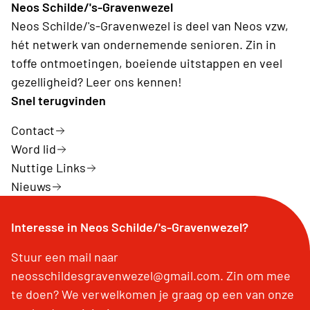
Neos Schilde/'s-Gravenwezel
Neos Schilde/'s-Gravenwezel is deel van Neos vzw,
hét netwerk van ondernemende senioren. Zin in
toffe ontmoetingen, boeiende uitstappen en veel
gezelligheid? Leer ons kennen!
Snel terugvinden
Contact
Word lid
Nuttige Links
Nieuws
Interesse in Neos Schilde/'s-Gravenwezel?
Stuur een mail naar
neosschildesgravenwezel@gmail.com. Zin om mee
te doen? We verwelkomen je graag op een van onze