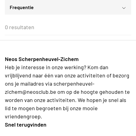
Frequentie
Voor iedereen
ma
di
wo
do
vr
za
zo
Voor alle Neos leden
27
28
29
30
31
1
2
Eenmalig
Voor Neos leden van de eigen afdeling
3
4
5
6
7
8
9
0 resultaten
Wederkerend
10
11
12
13
14
15
16
17
18
19
20
21
22
23
24
25
26
27
28
29
30
31
1
2
3
4
5
6
Neos Scherpenheuvel-Zichem
Vandaag
Wissen
Heb je interesse in onze werking? Kom dan
vrijblijvend naar één van onze activiteiten of bezorg
ons je mailadres via scherpenheuvel-
zichem@neosclub.be om op de hoogte gehouden te
worden van onze activiteiten. We hopen je snel als
lid te mogen begroeten bij onze mooie
vriendengroep.
Snel terugvinden