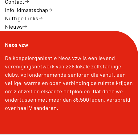
Contact
Info lidmaatschap
Nuttige Links
Nieuws
Neos vzw
De koepelorganisatie Neos vzw is een levend
verenigingsnetwerk van 228 lokale zelfstandige
clubs, vol ondernemende senioren die vanuit een
veilige, warme en open verbinding de ruimte krijgen
om zichzelf en elkaar te ontplooien. Dat doen we
ondertussen met meer dan 36.500 leden, verspreid
over heel Vlaanderen.