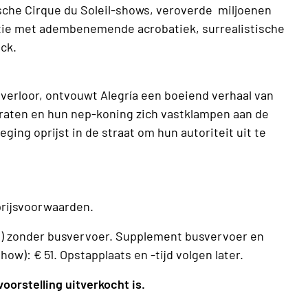
ische Cirque du Soleil-shows, veroverde miljoenen
atie met adembenemende acrobatiek, surrealistische
ack.
g verloor, ontvouwt Alegría een boeiend verhaal van
ocraten en hun nep-koning zich vastklampen aan de
ging oprijst in de straat om hun autoriteit uit te
prijsvoorwaarden.
 cat.) zonder busvervoer. Supplement busvervoer en
ow): € 51. Opstapplaats en -tijd volgen later.
oorstelling uitverkocht is.