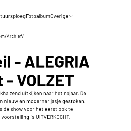
tuursploeg
Fotoalbum
Overige
/
/
em
Archief
t
eil - ALEGRIA
ht - VOLZET
khalzend uitkijken naar het najaar. De
en nieuw en moderner jasje gestoken,
is de show voor het eerst ook te
e voorstelling is UITVERKOCHT.