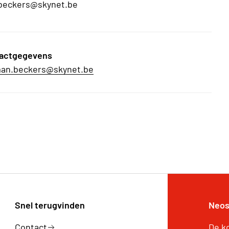
beckers@skynet.be
actgegevens
an.beckers@skynet.be
Snel terugvinden
Neos
Contact
De k