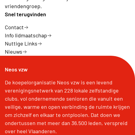
vriendengroep.
Snel terugvinden
Contact
Info lidmaatschap
Nuttige Links
Nieuws
Neos vzw
De koepelorganisatie Neos vzw is een levend
verenigingsnetwerk van 228 lokale zelfstandige
clubs, vol ondernemende senioren die vanuit een
veilige, warme en open verbinding de ruimte krijgen
om zichzelf en elkaar te ontplooien. Dat doen we
ondertussen met meer dan 36.500 leden, verspreid
over heel Vlaanderen.