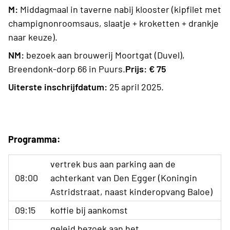
M:
Middagmaal in taverne nabij klooster (kipfilet met
champignonroomsaus, slaatje + kroketten + drankje
naar keuze).
NM:
bezoek aan brouwerij Moortgat (Duvel),
Breendonk-dorp 66 in Puurs.
Prijs:
€ 75
Uiterste inschrijfdatum:
25 april 2025.
Programma:
vertrek bus aan parking aan de
08:00
achterkant van Den Egger (Koningin
Astridstraat, naast kinderopvang Baloe)
09:15
koffie bij aankomst
geleid bezoek aan het