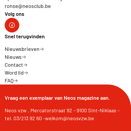
ronse@neosclub.be
Volg ons
fb
Snel terugvinden
Nieuwsbrieven
Nieuws
Contact
Word lid
FAQ
Vraag een exemplaar van Neos magazine aan.
Neos vzw . Mercatorstraat 92 - 9100 Sint-Niklaas -
tel. 03/213 92 60 -welkom@neosvzw.be