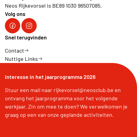
Neos Rijkevorsel is BE89 1030 96507085.
Volg ons
Facebook
Instagram
Snel terugvinden
Contact
Nuttige Links
Interesse in het jaarprogramma 2026
Stuur een mail naar rijkevorsel@neosclub.be en
ontvang het jaarprogramma voor het volgende
werkjaar. Zin om mee te doen? We verwelkomen je
graag op een van onze geplande activiteiten.