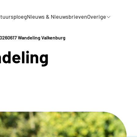
tuursploeg
Nieuws & Nieuwsbrieven
Overige
0260617 Wandeling Valkenburg
deling