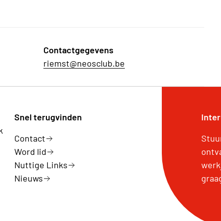
Contactgegevens
riemst@neosclub.be
Snel terugvinden
Inte
k
Contact
Stuu
Word lid
ontv
Nuttige Links
werk
Nieuws
graa