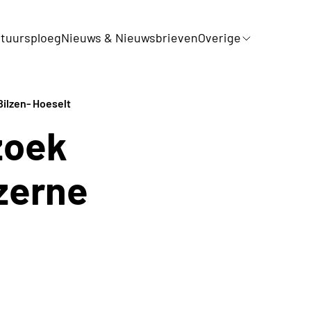
tuursploeg
Nieuws & Nieuwsbrieven
Overige
ilzen- Hoeselt
zoek
zerne