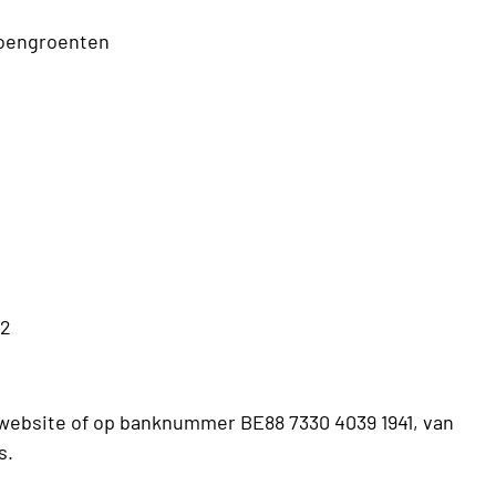
zoengroenten
52
e website of op banknummer BE88 7330 4039 1941, van
s.