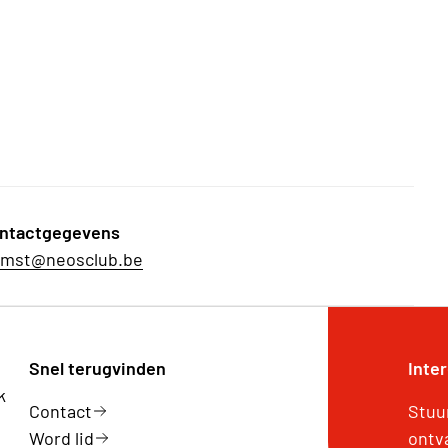
ntactgegevens
emst@neosclub.be
Snel terugvinden
Inte
k
Contact
Stuu
Word lid
ontv