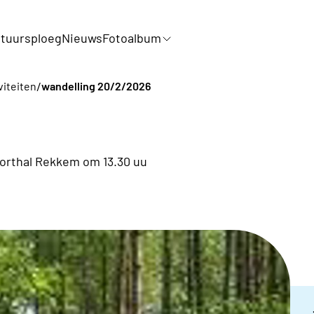
tuursploeg
Nieuws
Fotoalbum
/
viteiten
wandelling 20/2/2026
porthal Rekkem om 13.30 uu