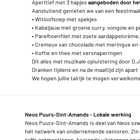
Aperitief met 3 hapjes
aangeboden door he
Aansluitend genieten we van een feestmaa
• Witloofsoep met spekjes
• Kabeljauw met groene curry, vongole en 
• Parelhoenfilet met zoete aardappelcrème,
• Cremeux van chocolade met meringue en 
• Koffie en thee met versnaperingen
Dit alles met muzikale opluistering door D.J
Dranken tijdens en na de maaltijd zijn apart 
We hopen jullie talrijk te mogen verwelkom
Neos Puurs-Sint-Amands - Lokale werking
Neos Puurs-Sint-Amands is deel van Neos vzw
hét netwerk van ondernemende senioren. Zin 
toffe ontmoetingen, boeiende uitstappen en v