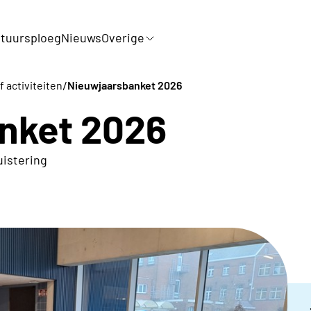
tuursploeg
Nieuws
Overige
/
f activiteiten
Nieuwjaarsbanket 2026
nket 2026
uistering