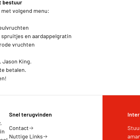
t bestuur
l met volgend menu:
peulvruchten
 spruitjes en aardappelgratin
rode vruchten
. Jason King.
te betalen.
en!
Snel terugvinden
Inte
,
Contact
Stuu
in
Nuttige Links
aman
eel