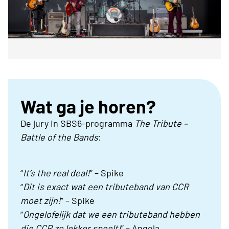
Wat ga je horen?
De jury in SBS6-programma
The Tribute –
Battle of the Bands
:
“
It’s the real deal!
” – Spike
“
Dit is exact wat een tributeband van CCR
moet zijn!
” – Spike
“
Ongelofelijk dat we een tributeband hebben
die CCR zo lekker speelt!
” – Angela