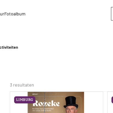
ur
Fotoalbum
ctiviteiten
3 resultaten
LIMBURG