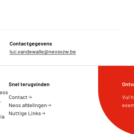
Contactgegevens
luc.vandewalle@neosvzw.be
Snel terugvinden
Ontv
Neos
Contact
Vul 
.
Neos afdelingen
exem
Nuttige Links
ia