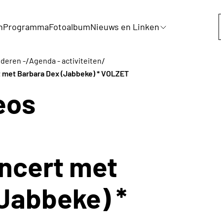
n
Programma
Fotoalbum
Nieuws en Linken
/
/
nderen -
Agenda - activiteiten
 met Barbara Dex (Jabbeke) * VOLZET
eos
ncert met
Jabbeke) *