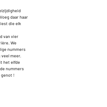
lzijdigheid
 Voeg daar haar
est die elk
d van vier
rière. We
alige nummers
 veel meer.
t het elfde
lende nummers
 genot !