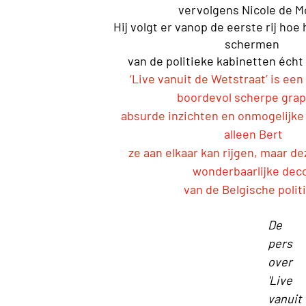
vervolgens Nicole de M
Hij volgt er vanop de eerste rij hoe
schermen
van de politieke kabinetten écht 
‘Live vanuit de Wetstraat’ is e
boordevol scherpe gra
absurde inzichten en onmogelijke 
alleen Bert
ze aan elkaar kan rijgen, maar de
wonderbaarlijke dec
van de Belgische polit
De
pers
over
'Live
vanuit