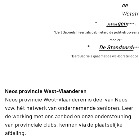
de
Wetstr
*
g
en
De Mor
(****):
"Bert Gabriëls fileert als cabinetard de politiek op ee
manier."
*
De Standaard
(***
"Bert Gabriëls gaat met de wc-borstel door 
Neos provincie West-Vlaanderen
Neos provincie West-Vlaanderen is deel van Neos
vzw, hét netwerk van ondernemende senioren. Leer
de werking met ons aanbod en onze ondersteuning
van provinciale clubs, kennen via de plaatselijke
afdeling.