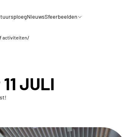
tuursploeg
Nieuws
Sfeerbeelden
/
f activiteiten
 11 JULI
st!