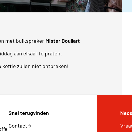
en met buikspreker
Mister Boullart
iddag aan elkaar te praten.
 koffie zullen niet ontbreken!
Snel terugvinden
Neos
Contact
Vraa
offe