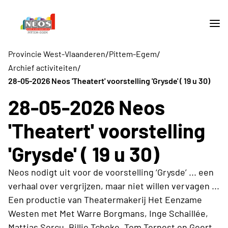
/
/
Provincie West-Vlaanderen
Pittem-Egem
/
Archief activiteiten
28-05-2026 Neos 'Theatert' voorstelling 'Grysde' ( 19 u 30)
28-05-2026 Neos
'Theatert' voorstelling
'Grysde' ( 19 u 30)
Neos nodigt uit voor de voorstelling ‘Grysde’ ... een
verhaal over vergrijzen, maar niet willen vervagen ...
Een productie van Theatermakerij Het Eenzame
Westen met Met Warre Borgmans, Inge Schaillée,
Mattias Sercu, Billie Tcheke, Tom Ternest en Geert