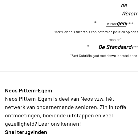
de
Wetstr
*
g
en
De Mor
(****):
"Bert Gabriëls fileert als cabinetard de politiek op ee
manier."
*
De Standaard
(***
"Bert Gabriëls gaat met de wc-borstel door 
Neos Pittem-Egem
Neos Pittem-Egem is deel van Neos vzw, hét
netwerk van ondernemende senioren. Zin in toffe
ontmoetingen, boeiende uitstappen en veel
gezelligheid? Leer ons kennen!
Snel terugvinden