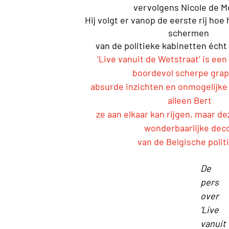
vervolgens Nicole de M
Hij volgt er vanop de eerste rij hoe
schermen
van de politieke kabinetten écht 
‘Live vanuit de Wetstraat’ is e
boordevol scherpe gra
absurde inzichten en onmogelijke 
alleen Bert
ze aan elkaar kan rijgen, maar de
wonderbaarlijke dec
van de Belgische polit
De
pers
over
'Live
vanuit